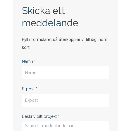
Skicka ett
meddelande
Fyll i formuläret så återkopplar vi till dig inom
kort.
Kontaktformulär
Namn
*
E-post
*
Beskriv ditt projekt
*