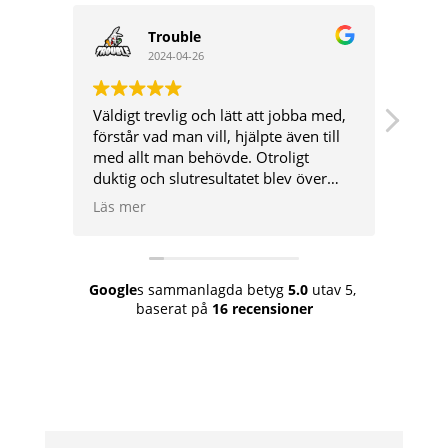
Trouble
2024-04-26
Väldigt trevlig och lätt att jobba med,
TM By
förstår vad man vill, hjälpte även till
jobb 
med allt man behövde. Otroligt
Dukti
duktig och slutresultatet blev över
kommunika
förväntan!
byggb
Läs mer
Läs 
funde
hantv
Google
s sammanlagda betyg
5.0
utav 5,
baserat på
16 recensioner