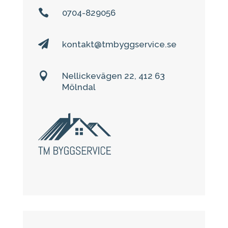

0704-829056

kontakt@tmbyggservice.se

Nellickevägen 22, 412 63
Mölndal