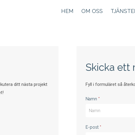
HEM
OM OSS
TJÄNSTE
Skicka et
utera ditt nästa projekt
Fyll i formuläret så återko
t!
Kontaktformulär
Namn
*
E-post
*