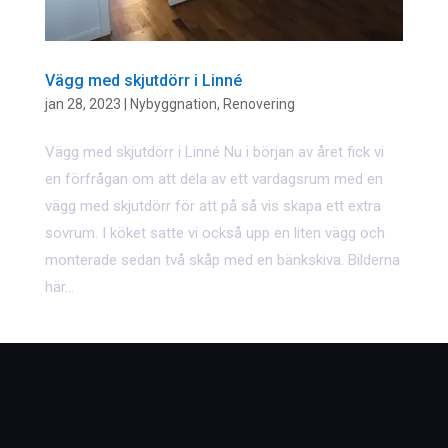
Vägg med skjutdörr i Linné
jan 28, 2023
|
Nybyggnation
,
Renovering
Vägg med skjutdörr i Linné Nu i början av året fick vi
en förfrågan om att dela av ett vardagsrum med en
vägg med skjutdörr för att på så vis skapa ett extra
sovrum. I köket satte vi också upp en liten vägg och
monterade sedan två skåp med en bänkskiva. Bilderna
här...