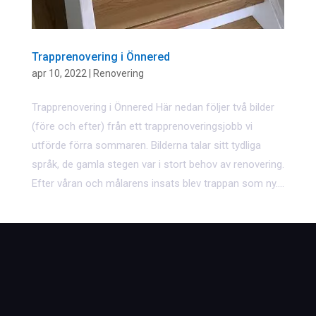
Trapprenovering i Önnered
apr 10, 2022
|
Renovering
Trapprenovering i Önnered Här nedan följer två bilder
(före och efter) från ett trapprenoveringsjobb vi
utförde förra sommaren. Bilderna talar sitt tydliga
språk, de gamla stegen var i stort behov av renovering.
Efter våran och målarens insats blev trappan som ny....