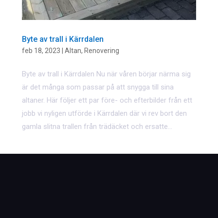
Byte av trall i Kärrdalen
feb 18, 2023
|
Altan
,
Renovering
Byte av trall i Kärrdalen Nu när våren börjar närma sig
är det många som passar på att snygga till sina
altaner. Här följer ett par före- och efterbilder från ett
jobb vi nyligen utförde i Kärrdalen där vi rev bort den
gamla slitna trallen från trädäcket och ersatte...