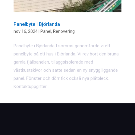
Panelbyte i Björlanda
nov 16, 2024
|
Panel
,
Renovering
Panelbyte i Björlanda I somras genomförde vi ett
panelbyte på ett hus i Björlanda. Vi rev bort den bruna
gamla fjällpanelen, tilläggsisolerade med
västkustskivor och satte sedan en ny snygg liggande
panel. Fönster och dörr fick också nya plåtbleck.
Kontaktuppgifter...