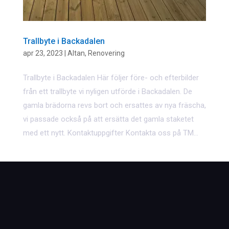
Trallbyte i Backadalen
apr 23, 2023
|
Altan
,
Renovering
Trallbyte i Backadalen Här följer före- och efterbilder
från ett trallbyte vi nyligen utförde i Backadalen. De
gamla brädorna revs bort och ersattes av nya fräscha,
vi passade också på att ersätta det gamla staketet
med ett nytt. Kontaktuppgifter Kontakta oss på TM...