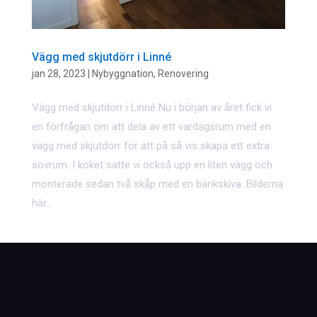
Vägg med skjutdörr i Linné
jan 28, 2023
|
Nybyggnation
,
Renovering
Vägg med skjutdörr i Linné Nu i början av året fick vi
en förfrågan om att dela av ett vardagsrum med en
vägg med skjutdörr för att på så vis skapa ett extra
sovrum. I köket satte vi också upp en liten vägg och
monterade sedan två skåp med en bänkskiva. Bilderna
här...