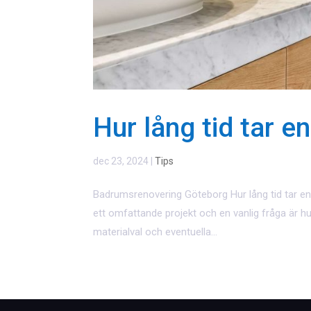
Hur lång tid tar 
dec 23, 2024
|
Tips
Badrumsrenovering Göteborg Hur lång tid tar en 
ett omfattande projekt och en vanlig fråga är hu
materialval och eventuella...