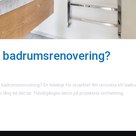
en badrumsrenovering?
badrumsrenovering? En tidslinje för projektet Att renovera ett badr
r lång tid det tar. Tidsåtgången beror på projektets omfattning,