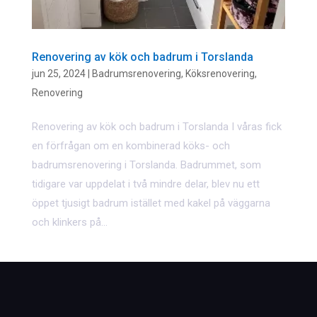
Renovering av kök och badrum i Torslanda
jun 25, 2024
|
Badrumsrenovering
,
Köksrenovering
,
Renovering
Renovering av kök och badrum i Torslanda I våras fick
en förfrågan om en kombinerad köks- och
badrumsrenovering i Torslanda. Badrummet, som
tidigare var uppdelat i två mindre delar, blev nu ett
öppet tjusigt badrum istället med kakel på väggarna
och klinkers på...