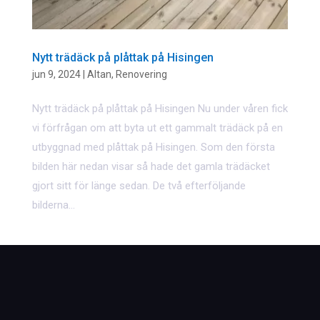
Nytt trädäck på plåttak på Hisingen
jun 9, 2024
|
Altan
,
Renovering
Nytt trädäck på plåttak på Hisingen Nu under våren fick
vi förfrågan om att byta ut ett gammalt trädäck på en
utbyggnad med plåttak på Hisingen. Som den första
bilden här nedan visar så hade det gamla trädäcket
gjort sitt för länge sedan. De två efterföljande
bilderna...