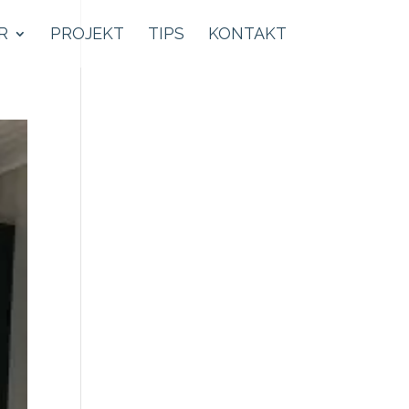
R
PROJEKT
TIPS
KONTAKT